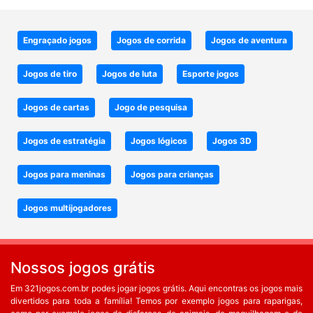
Engraçado jogos
Jogos de corrida
Jogos de aventura
Jogos de tiro
Jogos de luta
Esporte jogos
Jogos de cartas
Jogo de pesquisa
Jogos de estratégia
Jogos lógicos
Jogos 3D
Jogos para meninas
Jogos para crianças
Jogos multijogadores
Nossos jogos grátis
Em 321jogos.com.br podes jogar jogos grátis. Aqui encontras os jogos mais
divertidos para toda a família! Temos por exemplo jogos para raparigas,