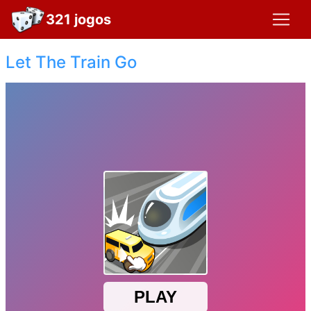
321 jogos
Let The Train Go