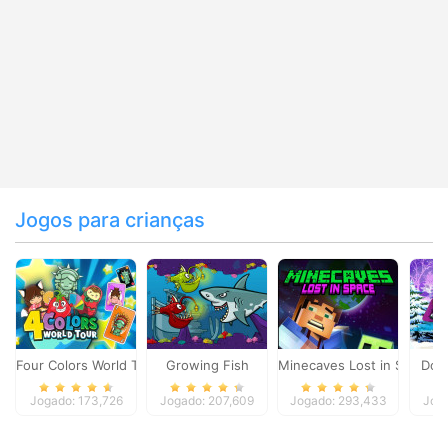
Jogos para crianças
Four Colors World Tour
Growing Fish
Minecaves Lost in Space
Dol
Jogado: 173,726
Jogado: 207,609
Jogado: 293,433
Joga