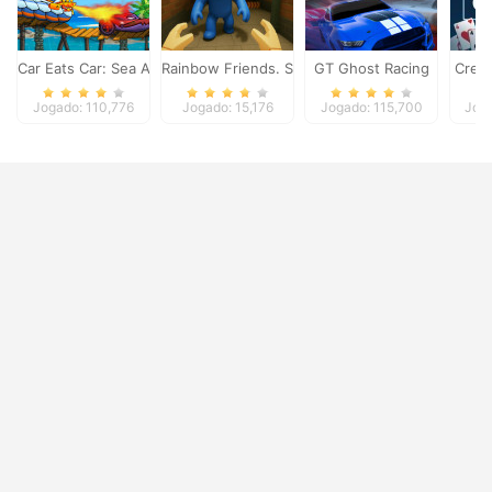
Car Eats Car: Sea Adventure
Rainbow Friends. Survival
GT Ghost Racing
Cresc
Jogado: 110,776
Jogado: 15,176
Jogado: 115,700
Joga