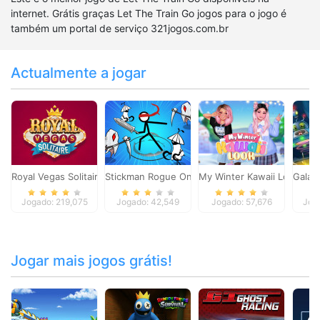
internet. Grátis graças Let The Train Go jogos para o jogo é
também um portal de serviço 321jogos.com.br
Actualmente a jogar
Royal Vegas Solitaire
Stickman Rogue Online
My Winter Kawaii Look
Galact
Jogado: 219,075
Jogado: 42,549
Jogado: 57,676
Jog
Jogar mais jogos grátis!