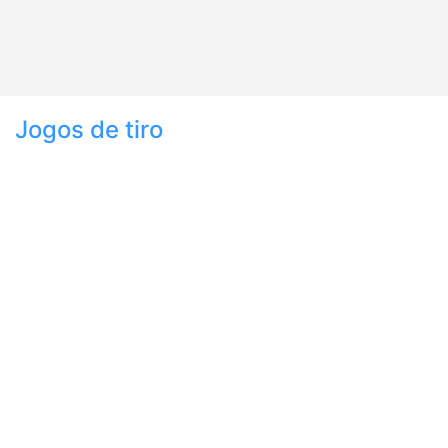
Jogos de tiro