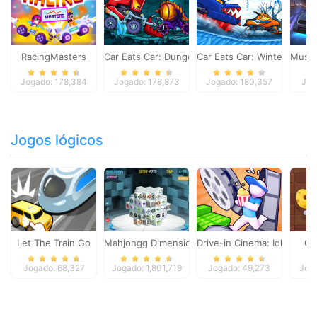
RacingMasters
Car Eats Car: Dungeon Adventure
Car Eats Car: Winter Adve
Musta
Jogado: 178,384
Jogado: 178,873
Jogado: 180,357
Jog
Jogos lógicos
Let The Train Go
Mahjongg Dimensions
Drive-in Cinema: Idle Game
Ch
Jogado: 68,327
Jogado: 1,801,719
Jogado: 49,273
Joga