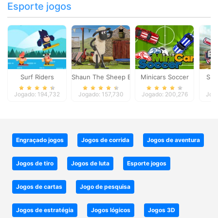
Esporte jogos
Surf Riders
Shaun The Sheep Baahmy Golf
Minicars Soccer
Sup
Jogado: 194,732
Jogado: 157,730
Jogado: 200,276
Joga
Engraçado jogos
Jogos de corrida
Jogos de aventura
Jogos de tiro
Jogos de luta
Esporte jogos
Jogos de cartas
Jogo de pesquisa
Jogos de estratégia
Jogos lógicos
Jogos 3D