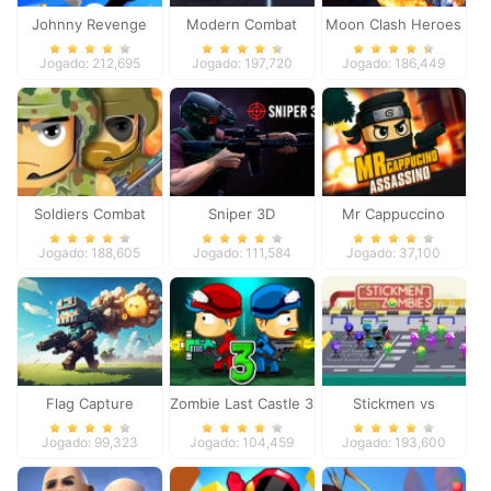
Johnny Revenge
Modern Combat
Moon Clash Heroes
Defense
Jogado: 212,695
Jogado: 197,720
Jogado: 186,449
Soldiers Combat
Sniper 3D
Mr Cappuccino
Assassino
Jogado: 188,605
Jogado: 111,584
Jogado: 37,100
Flag Capture
Zombie Last Castle 3
Stickmen vs
Zombies
Jogado: 99,323
Jogado: 104,459
Jogado: 193,600