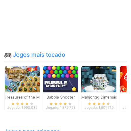
Jogos mais tocado
Treasures of the Mystic Sea
Bubble Shooter
Mahjongg Dimensions
Jogado: 1,993,086
Jogado: 1,879,768
Jogado: 1,801,719
Joga