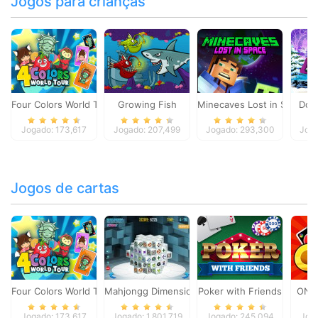
Jogos para crianças
Four Colors World Tour
Growing Fish
Minecaves Lost in Space
Dol
Jogado: 173,617
Jogado: 207,499
Jogado: 293,300
Joga
Jogos de cartas
Four Colors World Tour
Mahjongg Dimensions
Poker with Friends
ONO
Jogado: 173,617
Jogado: 1,801,719
Jogado: 245,094
Joga