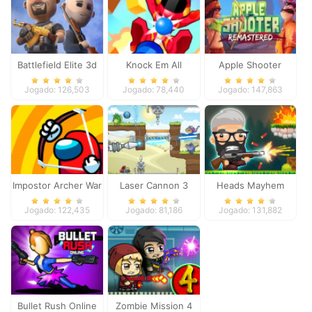
Battlefield Elite 3d
Knock Em All
Apple Shooter
Remastered
Jogado: 126,503
Jogado: 78,440
Jogado: 147,863
Impostor Archer War
Laser Cannon 3
Heads Mayhem
Jogado: 122,435
Jogado: 81,186
Jogado: 131,882
Bullet Rush Online
Zombie Mission 4