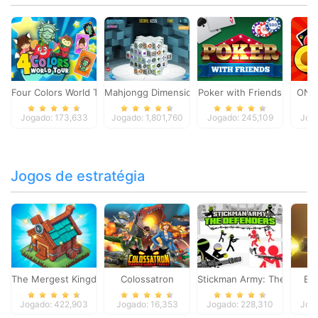
Four Colors World Tour
Mahjongg Dimensions
Poker with Friends
ONO
Jogado: 173,633
Jogado: 1,801,760
Jogado: 245,109
Joga
Jogos de estratégia
The Mergest Kingdom
Colossatron
Stickman Army: The Defen
Bl
Jogado: 422,903
Jogado: 16,353
Jogado: 228,310
Joga