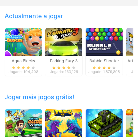
Actualmente a jogar
Aqua Blocks
Parking Fury 3
Bubble Shooter
Art P
Jogado: 104,408
Jogado: 163,126
Jogado: 1,879,808
Jog
Jogar mais jogos grátis!