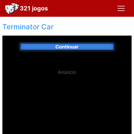
321 jogos
Terminator Car
Continuar
Anúncio