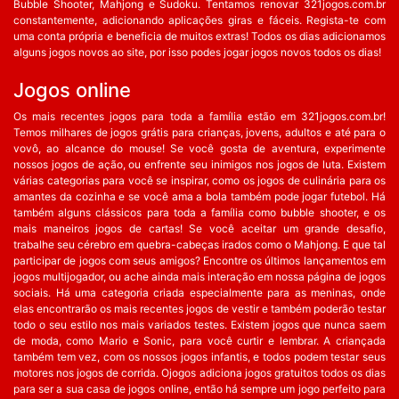
Bubble Shooter, Mahjong e Sudoku. Tentamos renovar 321jogos.com.br
constantemente, adicionando aplicações giras e fáceis. Regista-te com
uma conta própria e beneficia de muitos extras! Todos os dias adicionamos
alguns jogos novos ao site, por isso podes jogar jogos novos todos os dias!
Jogos online
Os mais recentes jogos para toda a família estão em 321jogos.com.br!
Temos milhares de jogos grátis para crianças, jovens, adultos e até para o
vovô, ao alcance do mouse! Se você gosta de aventura, experimente
nossos jogos de ação, ou enfrente seu inimigos nos jogos de luta. Existem
várias categorias para você se inspirar, como os jogos de culinária para os
amantes da cozinha e se você ama a bola também pode jogar futebol. Há
também alguns clássicos para toda a família como bubble shooter, e os
mais maneiros jogos de cartas! Se você aceitar um grande desafio,
trabalhe seu cérebro em quebra-cabeças irados como o Mahjong. E que tal
participar de jogos com seus amigos? Encontre os últimos lançamentos em
jogos multijogador, ou ache ainda mais interação em nossa página de jogos
sociais. Há uma categoria criada especialmente para as meninas, onde
elas encontrarão os mais recentes jogos de vestir e também poderão testar
todo o seu estilo nos mais variados testes. Existem jogos que nunca saem
de moda, como Mario e Sonic, para você curtir e lembrar. A criançada
também tem vez, com os nossos jogos infantis, e todos podem testar seus
motores nos jogos de corrida. Ojogos adiciona jogos gratuitos todos os dias
para ser a sua casa de jogos online, então há sempre um jogo perfeito para