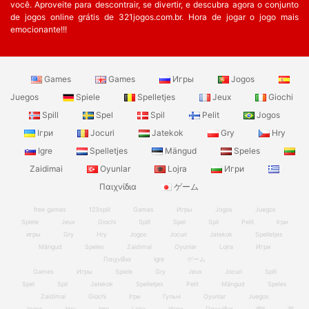
você. Aproveite para descontrair, se divertir, e descubra agora o conjunto
de jogos online grátis de 321jogos.com.br. Hora de jogar o jogo mais
emocionante!!!
Games
Games
Игры
Jogos
Juegos
Spiele
Spelletjes
Jeux
Giochi
Spill
Spel
Spil
Pelit
Jogos
Ігри
Jocuri
Jatekok
Gry
Hry
Igre
Spelletjes
Mängud
Speles
Zaidimai
Oyunlar
Lojra
Игри
Παιχνίδια
ゲーム
free games
123spill
Games
Игры
Jogos
Juegos
Spiele
Jeux
Giochi
Spill
Spel
Spil
Pelit
Ігри
игры
Gry
Hry
Jogos
Jocuri
Jatekok
Spelletjes
Mängud
Speles
Zaidimai
Oyunlar
Lojra
Игри
Παιχνίδια
Igre
ゲーム
Games
Игры
Spiele
Gry
Jeux
Jocuri
Spill
Spel
Spil
Jatekok
Spelletjes
Pelit
Mängud
Speles
Zaidimai
Giochi
Ігри
Гульні
Oyunlar
Juegos
Jogos
Hry
Igre
Lojra
Игри
Παιχνίδια
खेल
游