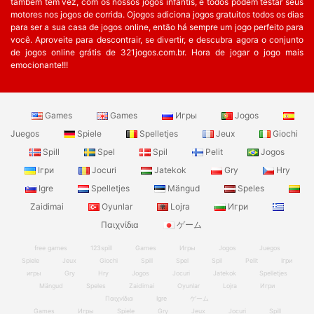
também tem vez, com os nossos jogos infantis, e todos podem testar seus
motores nos jogos de corrida. Ojogos adiciona jogos gratuitos todos os dias
para ser a sua casa de jogos online, então há sempre um jogo perfeito para
você. Aproveite para descontrair, se divertir, e descubra agora o conjunto
de jogos online grátis de 321jogos.com.br. Hora de jogar o jogo mais
emocionante!!!
Games
Games
Игры
Jogos
Juegos
Spiele
Spelletjes
Jeux
Giochi
Spill
Spel
Spil
Pelit
Jogos
Ігри
Jocuri
Jatekok
Gry
Hry
Igre
Spelletjes
Mängud
Speles
Zaidimai
Oyunlar
Lojra
Игри
Παιχνίδια
ゲーム
free games
123spill
Games
Игры
Jogos
Juegos
Spiele
Jeux
Giochi
Spill
Spel
Spil
Pelit
Ігри
игры
Gry
Hry
Jogos
Jocuri
Jatekok
Spelletjes
Mängud
Speles
Zaidimai
Oyunlar
Lojra
Игри
Παιχνίδια
Igre
ゲーム
Games
Игры
Spiele
Gry
Jeux
Jocuri
Spill