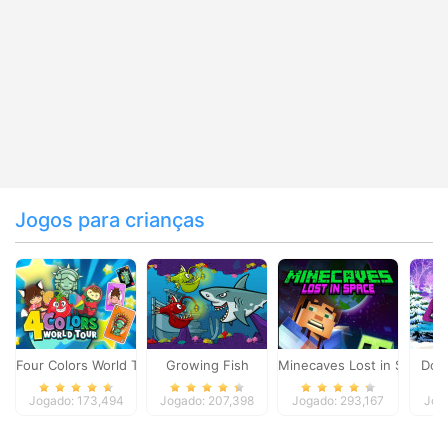
Jogos para crianças
Four Colors World Tour
Growing Fish
Minecaves Lost in Space
Dol
Jogado: 173,494
Jogado: 207,398
Jogado: 293,167
Jog