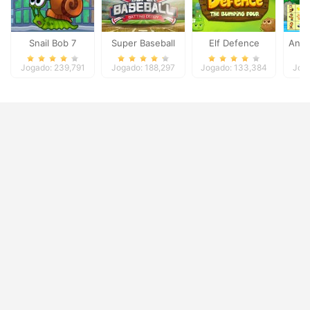
Snail Bob 7
Super Baseball
Elf Defence
Anim
Jogado: 239,791
Jogado: 188,297
Jogado: 133,384
Joga