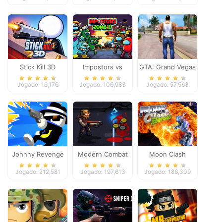
Stick Kill 3D
Impostors vs
GTA: Grand Vegas
Zombies: Survival
Crime
Jogado: 16,176
Jogado: 106,983
Jogado: 57,563
Johnny Revenge
Modern Combat
Moon Clash
Defense
Heroes
Jogado: 212,581
Jogado: 197,613
Jogado: 186,309