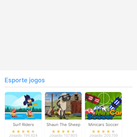
Esporte jogos
Surf Riders
Shaun The Sheep
Minicars Soccer
Baahmy Golf
Jogado: 194,624
Jogado: 157,605
Jogado: 200,159