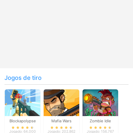
Jogos de tiro
Blockapolypse
Mafia Wars
Zombie Idle
Zombie Shooter
Defense Online
Jogado: 64,000
Jogado: 202,862
Jogado: 156,767