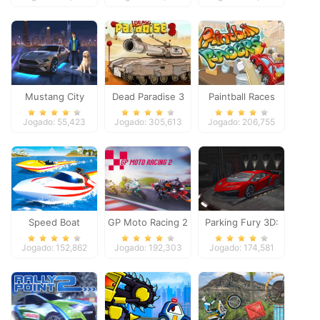
Adventure
Mustang City
Dead Paradise 3
Paintball Races
Driver
Jogado: 55,423
Jogado: 305,613
Jogado: 206,755
Speed Boat
GP Moto Racing 2
Parking Fury 3D:
Extreme Racing
Night Thief
Jogado: 152,862
Jogado: 192,303
Jogado: 174,581