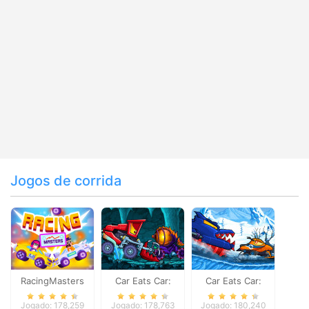
Jogos de corrida
RacingMasters
Car Eats Car:
Car Eats Car:
Dungeon
Winter Adventure
Jogado: 178,259
Jogado: 178,763
Jogado: 180,240