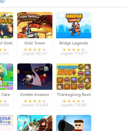
s!
of Gold
Gold Tower
Bridge Legends
Defense
Online
0,233
Jogado: 80,137
Jogado: 115,377
 Care
Zombie Invasion
Thanksgiving Rush
98,859
Jogado: 153,924
Jogado: 138,961