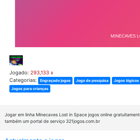
Jogado:
293,133 x
Categorias:
Engraçado jogos
Jogo de pesquisa
Jogos lógicos
Jogos para crianças
Jogar em linha Minecaves Lost in Space jogos online gratuitamente
também um portal de serviço 321jogos.com.br