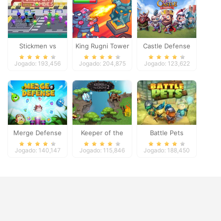
Stickmen vs
King Rugni Tower
Castle Defense
Zombies
Defense
Jogado: 193,456
Jogado: 204,875
Jogado: 123,622
Merge Defense
Keeper of the
Battle Pets
Grove 2
Jogado: 140,147
Jogado: 115,846
Jogado: 188,450