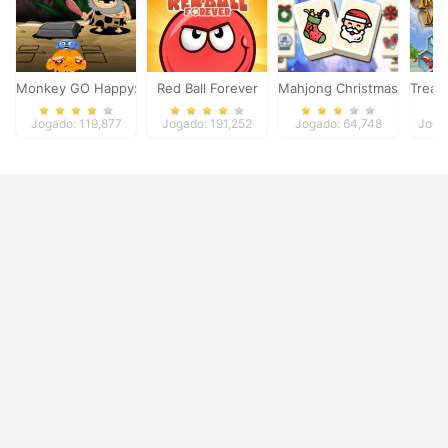
Monkey GO Happy: Stage 4
Red Ball Forever
Mahjong Christmas Holida
Treas
Jogado: 119,877
Jogado: 191,252
Jogado: 64,748
Joga