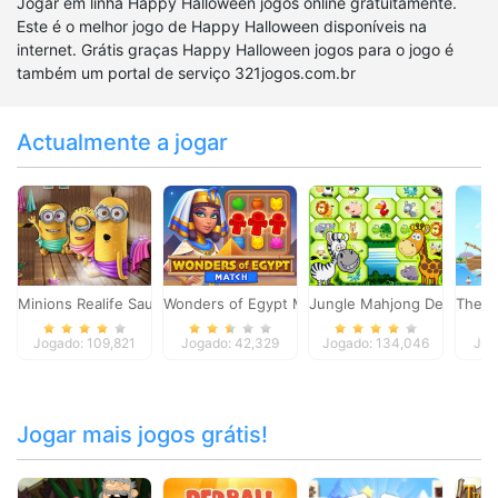
Jogar em linha Happy Halloween jogos online gratuitamente.
Este é o melhor jogo de Happy Halloween disponíveis na
internet. Grátis graças Happy Halloween jogos para o jogo é
também um portal de serviço 321jogos.com.br
Actualmente a jogar
Minions Realife Sauna
Wonders of Egypt Match
Jungle Mahjong Deluxe
The S
Jogado: 109,821
Jogado: 42,329
Jogado: 134,046
Jog
Jogar mais jogos grátis!