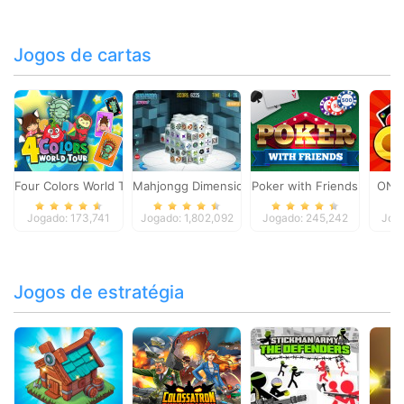
Jogos de cartas
Four Colors World Tour
Mahjongg Dimensions
Poker with Friends
ONO
Jogado: 173,741
Jogado: 1,802,092
Jogado: 245,242
Joga
Jogos de estratégia