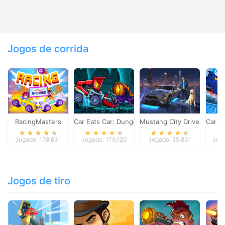
Jogos de corrida
RacingMasters
Car Eats Car: Dungeon Adventure
Mustang City Driver
Car E
Jogado: 178,631
Jogado: 179,120
Jogado: 55,801
Joga
Jogos de tiro