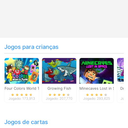
Jogos para crianças
Four Colors World Tour
Growing Fish
Minecaves Lost in Space
Dol
Jogado: 173,913
Jogado: 207,770
Jogado: 293,625
Joga
Jogos de cartas