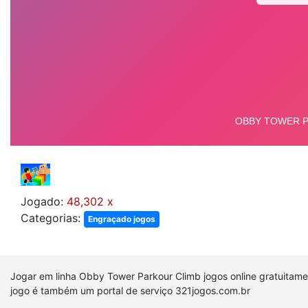
Jogado:
48,302 x
Categorias:
Engraçado jogos
Jogar em linha Obby Tower Parkour Climb jogos online gratuitame
jogo é também um portal de serviço 321jogos.com.br