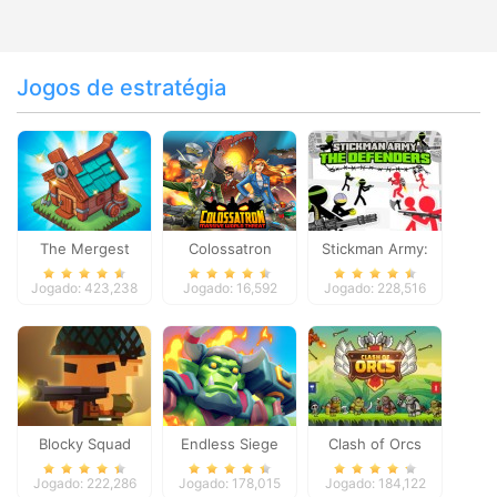
Jogos de estratégia
The Mergest
Colossatron
Stickman Army:
Kingdom
The Defenders
Jogado: 423,238
Jogado: 16,592
Jogado: 228,516
Blocky Squad
Endless Siege
Clash of Orcs
Jogado: 222,286
Jogado: 178,015
Jogado: 184,122