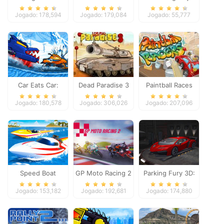
Dungeon
Driver
Jogado: 178,594
Jogado: 179,084
Jogado: 55,777
Adventure
Car Eats Car:
Dead Paradise 3
Paintball Races
Winter Adventure
Jogado: 180,578
Jogado: 306,026
Jogado: 207,096
Speed Boat
GP Moto Racing 2
Parking Fury 3D:
Extreme Racing
Night Thief
Jogado: 153,182
Jogado: 192,681
Jogado: 174,880