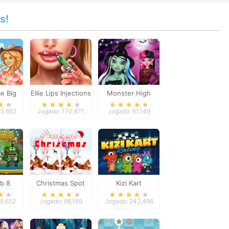
s!
e Big
Ellie Lips Injections
Monster High
m
Spooky Fashion
45,662
Jogado: 170,871
Jogado: 61,149
ob 8
Christmas Spot
Kizi Kart
Differences
18,652
Jogado: 98,169
Jogado: 242,496