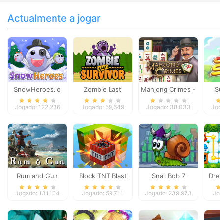
Actualmente a jogar
SnowHeroes.io
Zombie Last
Mahjong Crimes -
S
Survivor
Puzzle Story
Jogado: 122,236
Jogado: 59,649
Jogado: 38,033
Jo
Rum and Gun
Block TNT Blast
Snail Bob 7
Dre
Jogado: 131,104
Jogado: 59,711
Jogado: 239,973
Jo