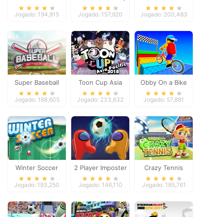
Baahmy Golf
Jogado: 194,915
Jogado: 157,920
Jogado: 200,483
Super Baseball
Toon Cup Asia
Obby On a Bike
Pacific 2018
Jogado: 188,605
Jogado: 233,632
Jogado: 57,881
Winter Soccer
2 Player Imposter
Crazy Tennis
Soccer
Jogado: 193,250
Jogado: 146,110
Jogado: 185,761