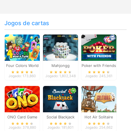
Jogos de cartas
Four Colors World
Mahjongg
Poker with Friends
Tour
Dimensions
Jogado: 173,860
Jogado: 1,802,348
Jogado: 245,361
ONO Card Game
Social Blackjack
Hot Air Solitaire
Jogado: 378,880
Jogado: 181,601
Jogado: 254,662