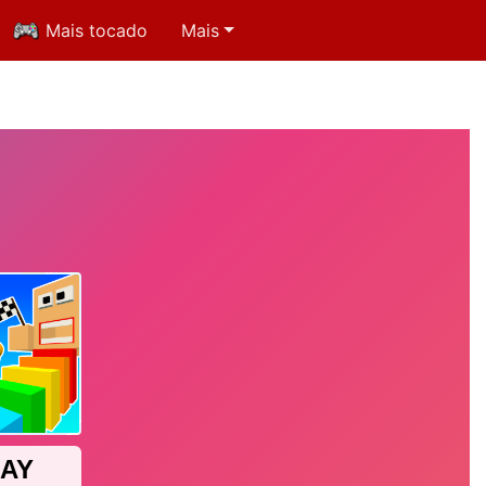
Mais tocado
Mais