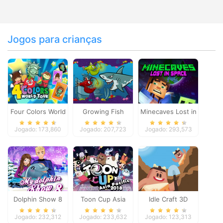
Jogos para crianças
Four Colors World
Growing Fish
Minecaves Lost in
Tour
Space
Jogado: 173,860
Jogado: 207,723
Jogado: 293,573
Dolphin Show 8
Toon Cup Asia
Idle Craft 3D
Pacific 2018
Jogado: 232,312
Jogado: 233,632
Jogado: 123,313