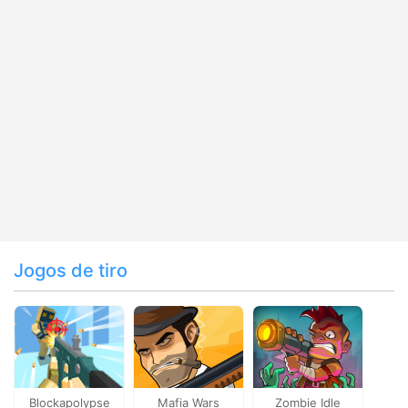
Jogos de tiro
Blockapolypse
Mafia Wars
Zombie Idle