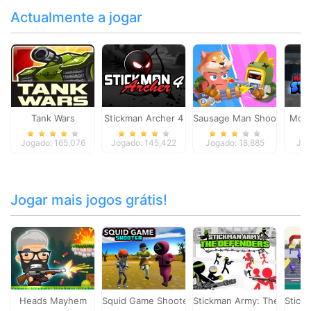
Actualmente a jogar
Tank Wars
Stickman Archer 4
Sausage Man Shooting Ad
Moto
Jogado: 165,076
Jogado: 145,422
Jogado: 18,885
Jog
Jogar mais jogos grátis!
Heads Mayhem
Squid Game Shooter
Stickman Army: The Defen
Stick