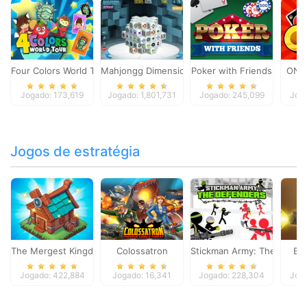
Four Colors World Tour
Mahjongg Dimensions
Poker with Friends
ONO
Jogado: 173,619
Jogado: 1,801,731
Jogado: 245,099
Joga
Jogos de estratégia
The Mergest Kingdom
Colossatron
Stickman Army: The Defen
Bl
Jogado: 422,884
Jogado: 16,341
Jogado: 228,304
Joga