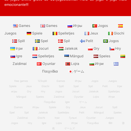
emocionante!!!
Games
Games
Игры
Jogos
Juegos
Spiele
Spelletjes
Jeux
Giochi
Spill
Spel
Spil
Pelit
Jogos
Ігри
Jocuri
Jatekok
Gry
Hry
Igre
Spelletjes
Mängud
Speles
Zaidimai
Oyunlar
Lojra
Игри
Παιχνίδια
ゲーム
free games
123spill
Games
Игры
Jogos
Juegos
Spiele
Jeux
Giochi
Spill
Spel
Spil
Pelit
Ігри
игры
Gry
Hry
Jogos
Jocuri
Jatekok
Spelletjes
Mängud
Speles
Zaidimai
Oyunlar
Lojra
Игри
Παιχνίδια
Igre
ゲーム
Games
Игры
Spiele
Gry
Jeux
Jocuri
Spill
Spel
Spil
Jatekok
Spelletjes
Pelit
Mängud
Speles
Zaidimai
Giochi
Ігри
Гульні
Oyunlar
Juegos
Jogos
Hry
Igre
Lojra
Игри
Παιχνίδια
खेल
游
戏
ゲームズ