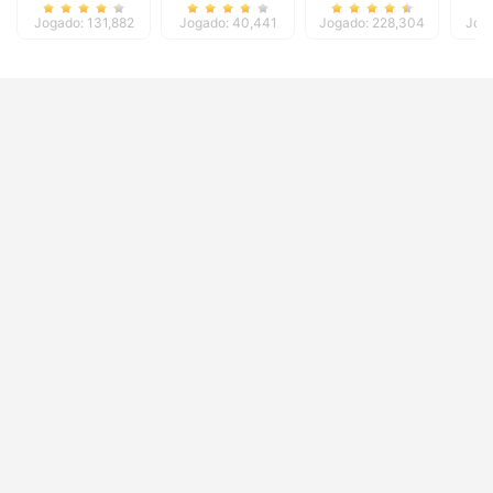
Jogado: 131,882
Jogado: 40,441
Jogado: 228,304
Joga