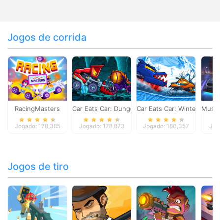
Jogos de corrida
RacingMasters
Car Eats Car: Dungeon Adventure
Car Eats Car: Winter Adve
Musta
Jogado: 178,385
Jogado: 178,873
Jogado: 180,357
Jog
Jogos de tiro