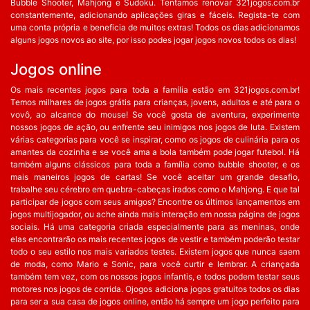
Bubble Shooter, Mahjong e Sudoku. Tentamos renovar 321jogos.com.br
constantemente, adicionando aplicações giras e fáceis. Regista-te com
uma conta própria e beneficia de muitos extras! Todos os dias adicionamos
alguns jogos novos ao site, por isso podes jogar jogos novos todos os dias!
Jogos online
Os mais recentes jogos para toda a família estão em 321jogos.com.br!
Temos milhares de jogos grátis para crianças, jovens, adultos e até para o
vovô, ao alcance do mouse! Se você gosta de aventura, experimente
nossos jogos de ação, ou enfrente seu inimigos nos jogos de luta. Existem
várias categorias para você se inspirar, como os jogos de culinária para os
amantes da cozinha e se você ama a bola também pode jogar futebol. Há
também alguns clássicos para toda a família como bubble shooter, e os
mais maneiros jogos de cartas! Se você aceitar um grande desafio,
trabalhe seu cérebro em quebra-cabeças irados como o Mahjong. E que tal
participar de jogos com seus amigos? Encontre os últimos lançamentos em
jogos multijogador, ou ache ainda mais interação em nossa página de jogos
sociais. Há uma categoria criada especialmente para as meninas, onde
elas encontrarão os mais recentes jogos de vestir e também poderão testar
todo o seu estilo nos mais variados testes. Existem jogos que nunca saem
de moda, como Mario e Sonic, para você curtir e lembrar. A criançada
também tem vez, com os nossos jogos infantis, e todos podem testar seus
motores nos jogos de corrida. Ojogos adiciona jogos gratuitos todos os dias
para ser a sua casa de jogos online, então há sempre um jogo perfeito para