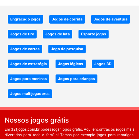
Engraçado jogos
Jogos de corrida
Jogos de aventura
Jogos de tiro
Jogos de luta
Esporte jogos
Jogos de cartas
Jogo de pesquisa
Jogos de estratégia
Jogos lógicos
Jogos 3D
Jogos para meninas
Jogos para crianças
Jogos multijogadores
Nossos jogos grátis
Em 321jogos.com.br podes jogar jogos grátis. Aqui encontras os jogos mais
divertidos para toda a família! Temos por exemplo jogos para raparigas,