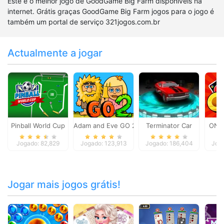
Este é o melhor jogo de GoodGame Big Farm disponíveis na
internet. Grátis graças GoodGame Big Farm jogos para o jogo é
também um portal de serviço 321jogos.com.br
Actualmente a jogar
Pinball World Cup
Adam and Eve GO 2
Terminator Car
ONO
Jogado: 82,829
Jogado: 123,913
Jogado: 186,404
Joga
Jogar mais jogos grátis!