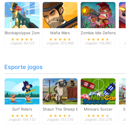
Blockapolypse Zombie Shooter
Mafia Wars
Zombie Idle Defense Onlin
St
Jogado: 64,122
Jogado: 202,986
Jogado: 156,882
Jog
Esporte jogos
Surf Riders
Shaun The Sheep Baahmy Golf
Minicars Soccer
Sup
Jogado: 194,732
Jogado: 157,730
Jogado: 200,276
Joga