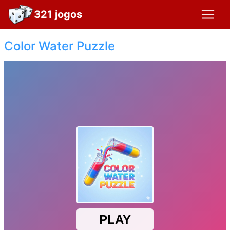
321 jogos
Color Water Puzzle