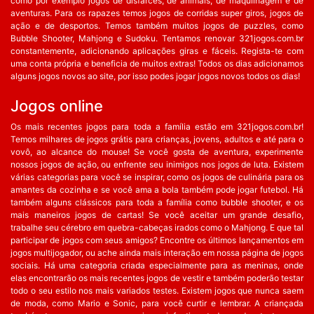
como por exemplo jogos de disfarces, de animais, de maquilhagem e de
aventuras. Para os rapazes temos jogos de corridas super giros, jogos de
ação e de desportos. Temos também muitos jogos de puzzles, como
Bubble Shooter, Mahjong e Sudoku. Tentamos renovar 321jogos.com.br
constantemente, adicionando aplicações giras e fáceis. Regista-te com
uma conta própria e beneficia de muitos extras! Todos os dias adicionamos
alguns jogos novos ao site, por isso podes jogar jogos novos todos os dias!
Jogos online
Os mais recentes jogos para toda a família estão em 321jogos.com.br!
Temos milhares de jogos grátis para crianças, jovens, adultos e até para o
vovô, ao alcance do mouse! Se você gosta de aventura, experimente
nossos jogos de ação, ou enfrente seu inimigos nos jogos de luta. Existem
várias categorias para você se inspirar, como os jogos de culinária para os
amantes da cozinha e se você ama a bola também pode jogar futebol. Há
também alguns clássicos para toda a família como bubble shooter, e os
mais maneiros jogos de cartas! Se você aceitar um grande desafio,
trabalhe seu cérebro em quebra-cabeças irados como o Mahjong. E que tal
participar de jogos com seus amigos? Encontre os últimos lançamentos em
jogos multijogador, ou ache ainda mais interação em nossa página de jogos
sociais. Há uma categoria criada especialmente para as meninas, onde
elas encontrarão os mais recentes jogos de vestir e também poderão testar
todo o seu estilo nos mais variados testes. Existem jogos que nunca saem
de moda, como Mario e Sonic, para você curtir e lembrar. A criançada