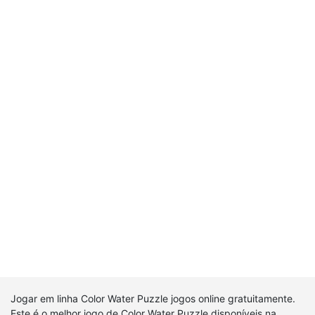
Jogar em linha Color Water Puzzle jogos online gratuitamente.
Este é o melhor jogo de Color Water Puzzle disponíveis na