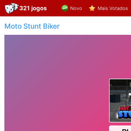
321 jogos
Novo
Mais Votados
Moto Stunt Biker