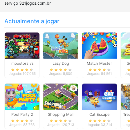
serviço 321jogos.com.br
Actualmente a jogar
Impostors vs
Lazy Dog
Match Master
S
Zombies: Survival
Jogado: 107,065
Jogado: 5,809
Jogado: 54,561
Jo
Pool Party 2
Shopping Mall
Cat Escape
Tre
Tycoon
Jogado: 83,763
Jogado: 120,713
Jogado: 33,214
Jog