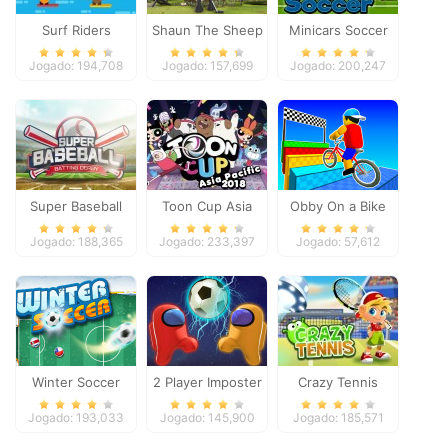
Surf Riders
Shaun The Sheep
Minicars Soccer
Baahmy Golf
Jogado: 194,708
Jogado: 157,699
Jogado: 200,247
Super Baseball
Toon Cup Asia
Obby On a Bike
Pacific 2018
Jogado: 188,365
Jogado: 233,397
Jogado: 57,612
Winter Soccer
2 Player Imposter
Crazy Tennis
Soccer
Jogado: 193,033
Jogado: 145,900
Jogado: 185,571