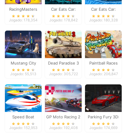
RacingMasters
Car Eats Car:
Car Eats Car:
Dungeon
Winter Adventure
Jogado: 178,354
Jogado: 178,842
Jogado: 180,328
Adventure
Mustang City
Dead Paradise 3
Paintball Races
Driver
Jogado: 55,513
Jogado: 305,722
Jogado: 206,847
Speed Boat
GP Moto Racing 2
Parking Fury 3D:
Extreme Racing
Night Thief
Jogado: 152,953
Jogado: 192,408
Jogado: 174,669