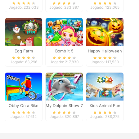
Pacific 2018
Jogado: 232,033
Jogado: 233,397
Jogado: 123,065
Egg Farm
Bomb it 5
Happy Halloween
Jogado: 63,296
Jogado: 217,830
Jogado: 117,530
Obby On a Bike
My Dolphin Show 7
Kids Animal Fun
Jogado: 57,612
Jogado: 320,897
Jogado: 238,275