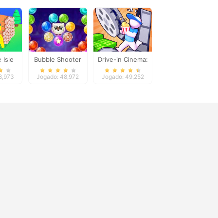
 Isle
Bubble Shooter
Drive-in Cinema:
Witch Tower
Idle Game
8,973
Jogado: 48,972
Jogado: 49,252