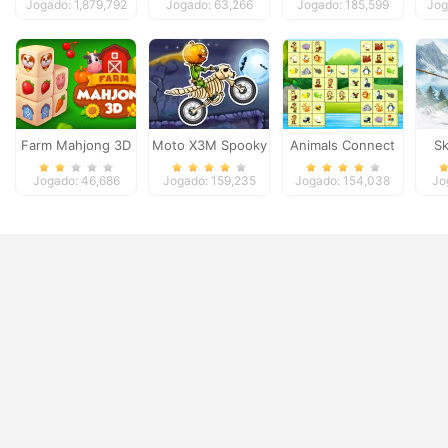
Jogado: 1,879,792
Jogado: 63,266
Jogado: 185,599
Jog
Farm Mahjong 3D
Moto X3M Spooky
Animals Connect
Sk
Land
Jogado: 46,686
Jogado: 159,235
Jogado: 154,038
Jo