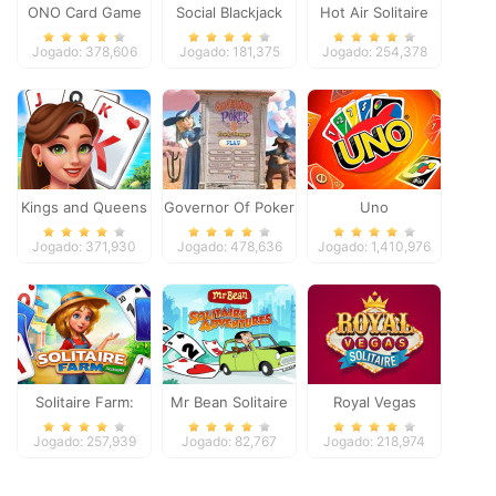
ONO Card Game
Social Blackjack
Hot Air Solitaire
Jogado: 378,606
Jogado: 181,375
Jogado: 254,378
Kings and Queens
Governor Of Poker
Uno
Solitaire Tripeaks
2
Jogado: 371,930
Jogado: 478,636
Jogado: 1,410,976
Solitaire Farm:
Mr Bean Solitaire
Royal Vegas
Seasons
Adventures
Solitaire
Jogado: 257,939
Jogado: 82,767
Jogado: 218,974