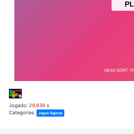
Jogado:
29,639 x
Categorias:
Jogos lógicos