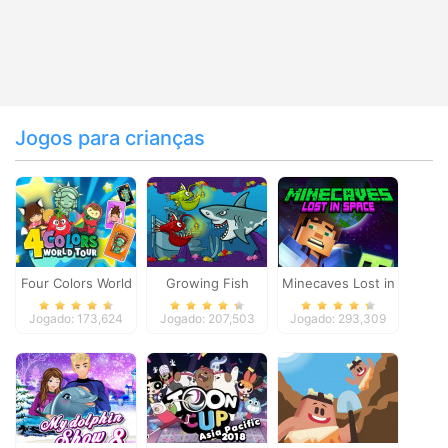
Jogos para crianças
Four Colors World
Growing Fish
Minecaves Lost in
Tour
Space
Jogado: 173,624
Jogado: 207,503
Jogado: 293,309