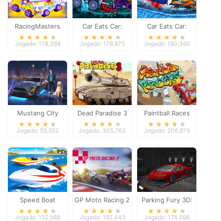
RacingMasters
Car Eats Car:
Car Eats Car:
Dungeon
Winter Adventure
Jogado: 178,388
Jogado: 178,875
Jogado: 180,360
Adventure
Mustang City
Dead Paradise 3
Paintball Races
Driver
Jogado: 55,552
Jogado: 305,763
Jogado: 206,879
Speed Boat
GP Moto Racing 2
Parking Fury 3D:
Extreme Racing
Night Thief
Jogado: 152,988
Jogado: 192,443
Jogado: 174,696