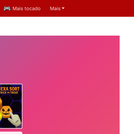
Mais tocado
Mais