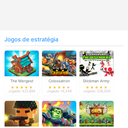
Jogos de estratégia
The Mergest
Colossatron
Stickman Army:
Kingdom
The Defenders
Jogado: 422,894
Jogado: 16,346
Jogado: 228,306