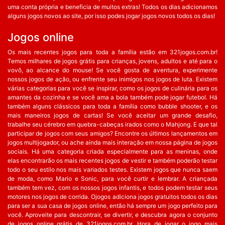
uma conta própria e beneficia de muitos extras! Todos os dias adicionamos
alguns jogos novos ao site, por isso podes jogar jogos novos todos os dias!
Jogos online
Os mais recentes jogos para toda a família estão em 321jogos.com.br!
Temos milhares de jogos grátis para crianças, jovens, adultos e até para o
vovô, ao alcance do mouse! Se você gosta de aventura, experimente
nossos jogos de ação, ou enfrente seu inimigos nos jogos de luta. Existem
várias categorias para você se inspirar, como os jogos de culinária para os
amantes da cozinha e se você ama a bola também pode jogar futebol. Há
também alguns clássicos para toda a família como bubble shooter, e os
mais maneiros jogos de cartas! Se você aceitar um grande desafio,
trabalhe seu cérebro em quebra-cabeças irados como o Mahjong. E que tal
participar de jogos com seus amigos? Encontre os últimos lançamentos em
jogos multijogador, ou ache ainda mais interação em nossa página de jogos
sociais. Há uma categoria criada especialmente para as meninas, onde
elas encontrarão os mais recentes jogos de vestir e também poderão testar
todo o seu estilo nos mais variados testes. Existem jogos que nunca saem
de moda, como Mario e Sonic, para você curtir e lembrar. A criançada
também tem vez, com os nossos jogos infantis, e todos podem testar seus
motores nos jogos de corrida. Ojogos adiciona jogos gratuitos todos os dias
para ser a sua casa de jogos online, então há sempre um jogo perfeito para
você. Aproveite para descontrair, se divertir, e descubra agora o conjunto
de jogos online grátis de 321jogos.com.br. Hora de jogar o jogo mais