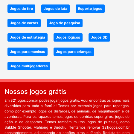
Jogos de tiro
Jogos de luta
Esporte jogos
Jogos de cartas
Jogo de pesquisa
Jogos de estratégia
Jogos lógicos
Jogos 3D
Jogos para meninas
Jogos para crianças
Jogos multijogadores
Nossos jogos grátis
Em 321jogos.com.br podes jogar jogos grátis. Aqui encontras os jogos mais
divertidos para toda a família! Temos por exemplo jogos para raparigas,
como por exemplo jogos de disfarces, de animais, de maquilhagem e de
aventuras. Para os rapazes temos jogos de corridas super giros, jogos de
ação e de desportos. Temos também muitos jogos de puzzles, como
Bubble Shooter, Mahjong e Sudoku. Tentamos renovar 321jogos.com.br
constantemente, adicionando aplicações giras e fáceis. Regista-te com