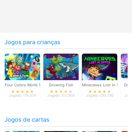
Jogos para crianças
Four Colors World Tour
Growing Fish
Minecaves Lost in Space
Dol
Jogado: 174,076
Jogado: 207,900
Jogado: 293,790
Joga
Jogos de cartas