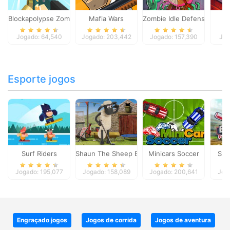
Blockapolypse Zombie Shooter
Mafia Wars
Zombie Idle Defense Onlin
St
Jogado: 64,540
Jogado: 203,442
Jogado: 157,390
Jog
Esporte jogos
Surf Riders
Shaun The Sheep Baahmy Golf
Minicars Soccer
Sup
Jogado: 195,077
Jogado: 158,089
Jogado: 200,641
Jog
Engraçado jogos
Jogos de corrida
Jogos de aventura