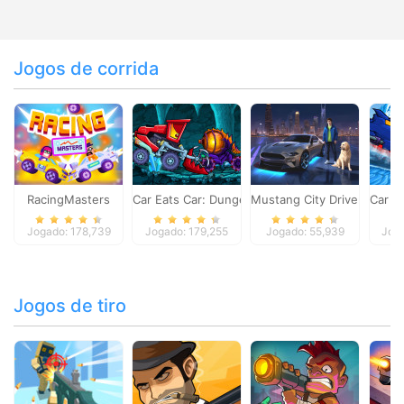
Jogos de corrida
RacingMasters
Car Eats Car: Dungeon Adventure
Mustang City Driver
Car E
Jogado: 178,739
Jogado: 179,255
Jogado: 55,939
Joga
Jogos de tiro