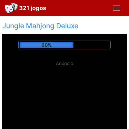
321 jogos
Jungle Mahjong Deluxe
64%
Anúncio
Jogado:
134,209 x