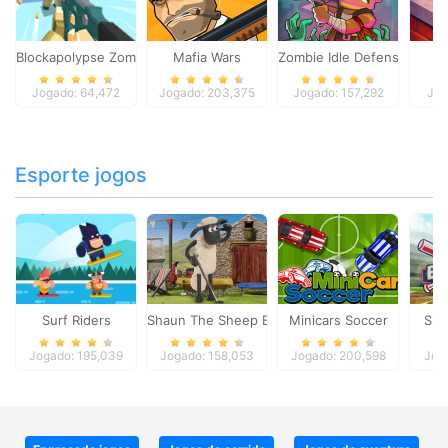
Blockapolypse Zombie Shooter
Mafia Wars
Zombie Idle Defense Onlin
St
Jogado: 64,472
Jogado: 203,375
Jogado: 157,292
Jog
Esporte jogos
Surf Riders
Shaun The Sheep Baahmy Golf
Minicars Soccer
Sup
Jogado: 195,039
Jogado: 158,053
Jogado: 200,598
Jog