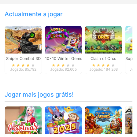
Actualmente a jogar
Sniper Combat 3D
10x10 Winter Gems
Clash of Orcs
Super
Jogado: 85,792
Jogado: 92,605
Jogado: 184,268
Jog
Jogar mais jogos grátis!