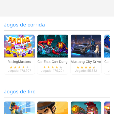
Jogos de corrida
RacingMasters
Car Eats Car: Dungeon Adventure
Mustang City Driver
Car E
Jogado: 178,707
Jogado: 179,204
Jogado: 55,882
Joga
Jogos de tiro