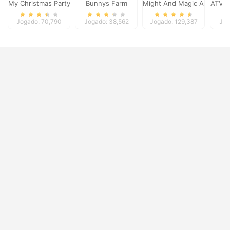
My Christmas Party Prep
Bunnys Farm
Might And Magic Armies
ATV B
Jogado: 70,790
Jogado: 38,562
Jogado: 129,387
Jog