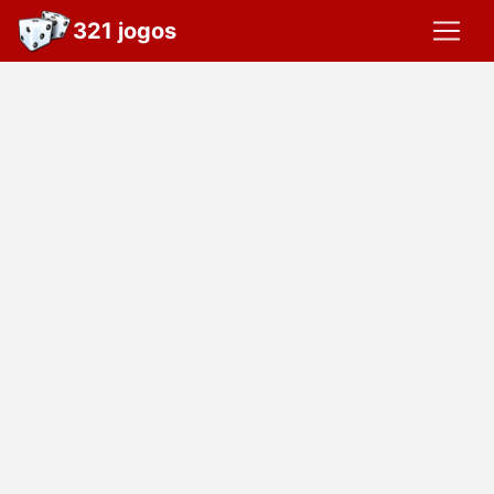
321 jogos