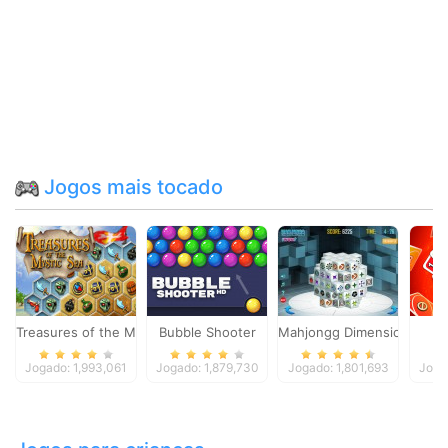
Jogos mais tocado
Treasures of the Mystic Sea
Bubble Shooter
Mahjongg Dimensions
Jogado: 1,993,061
Jogado: 1,879,730
Jogado: 1,801,693
Joga