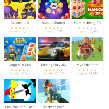
Dynamons 9
Bubble Shooter
Farm Mahjong 3D
Witch Tower
Jogado: 41,348
Jogado: 48,985
Jogado: 46,679
Vega Mix: Sea
Parking Fury 3D:
My Little Farm
Adventures
Night City
Jogado: 65,540
Jogado: 50,137
Jogado: 44,614
Stickman The Flash
Blockapolypse