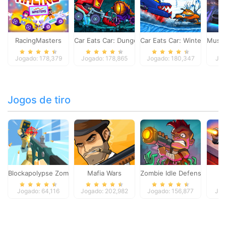
RacingMasters
Car Eats Car: Dungeon Adventure
Car Eats Car: Winter Adve
Musta
Jogado: 178,379
Jogado: 178,865
Jogado: 180,347
Jog
Jogos de tiro
Blockapolypse Zombie Shooter
Mafia Wars
Zombie Idle Defense Onlin
St
Jogado: 64,116
Jogado: 202,982
Jogado: 156,877
Jog