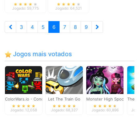
Jogado: 59,775
Jogado: 64,521
3
4
5
6
7
8
9
Jogos mais votados
ColorWars.io - Conquest Game
Let The Train Go
Monster High Spooky Fash
The M
Jogado: 12,058
Jogado: 68,327
Jogado: 60,896
Joga