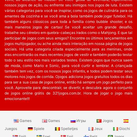
nossos jogos de ação, ou enfrente seu inimigos nos jogos de luta. Existem
várias categorias para você se inspirar, como os jogos de culinária para os
amantes da cozinha e se você ama a bola também pode jogar futebol. Há
também alguns clássicos para toda a família como bubble shooter, e os
mais maneiros jogos de cartas! Se você aceitar um grande desafio,
trabalhe seu cérebro em quebra-cabeças irados como o Mahjong. E que tal
participar de jogos com seus amigos? Encontre os últimos lançamentos em
jogos multijogador, ou ache ainda mais interação em nossa página de jogos
sociais. Há uma categoria criada especialmente para as meninas, onde
elas encontrarão os mais recentes jogos de vestir e também poderão testar
todo o seu estilo nos mais variados testes. Existem jogos que nunca saem
de moda, como Mario e Sonic, para você curtir e lembrar. A criançada
também tem vez, com os nossos jogos infantis, e todos podem testar seus
motores nos jogos de corrida. Ojogos adiciona jogos gratuitos todos os dias
para ser a sua casa de jogos online, então há sempre um jogo perfeito para
você. Aproveite para descontrair, se divertir, e descubra agora o conjunto
de jogos online grátis de 321jogos.com.br. Hora de jogar o jogo mais
emocionante!!!
Games
Games
Игры
Jogos
Juegos
Spiele
Spelletjes
Jeux
Giochi
Spill
Spel
Spil
Pelit
Jogos