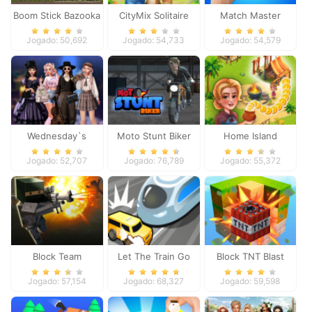
Boom Stick Bazooka
CityMix Solitaire
Match Master
Jogado: 50,692
Jogado: 54,733
Jogado: 54,579
Wednesday`s
Moto Stunt Biker
Home Island
Breakup Handbook
Jogado: 52,707
Jogado: 76,789
Jogado: 55,372
Block Team
Let The Train Go
Block TNT Blast
Deathmatch
Jogado: 57,154
Jogado: 68,327
Jogado: 59,598