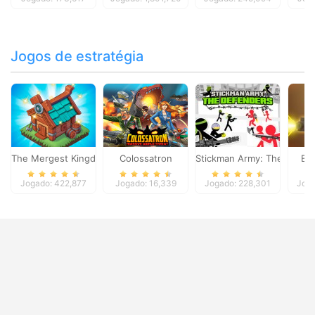
Jogos de estratégia
The Mergest Kingdom
Colossatron
Stickman Army: The Defen
Bl
Jogado: 422,877
Jogado: 16,339
Jogado: 228,301
Joga