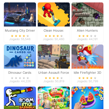
Mustang City Driver
Clean House:
Alien Hunters
Clearing trash and
Jogado: 55,546
Jogado: 50,460
Jogado: 44,191
dirt
Dinosaur Cards
Urban Assault Force
Idle Firefighter 3D
Jogado: 44,226
Jogado: 50,819
Jogado: 50,799